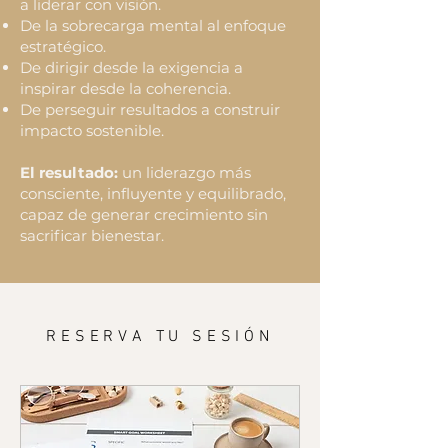
a liderar con visión.
De la sobrecarga mental al enfoque
estratégico.
De dirigir desde la exigencia a
inspirar desde la coherencia.
De perseguir resultados a construir
impacto sostenible.
El resultado:
un liderazgo más
consciente, influyente y equilibrado,
capaz de generar crecimiento sin
sacrificar bienestar.
RESERVA TU SESIÓN